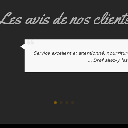
Les avis de nos client
ugault
De très bons plats et peu d