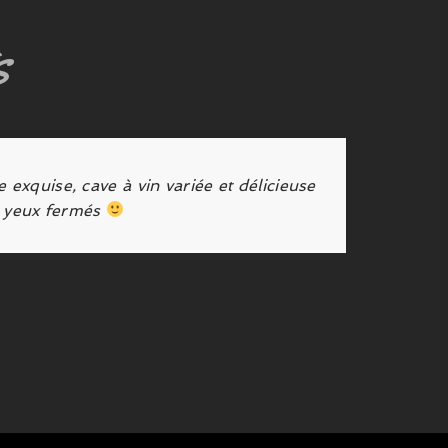
s
'attente. Bon rapport qualité-prix. Je recommande
sans hésiter !